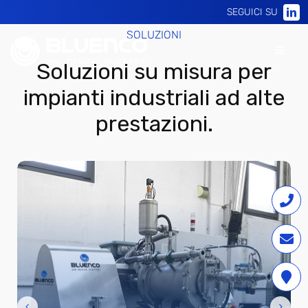
Skip
SEGUICI SU
to
SOLUZIONI
content
Toggle
Soluzioni su misura per
Navigat
impianti industriali ad alte
Homepage
prestazioni.
Azienda
Soluzioni
Assistenza e servizi
News