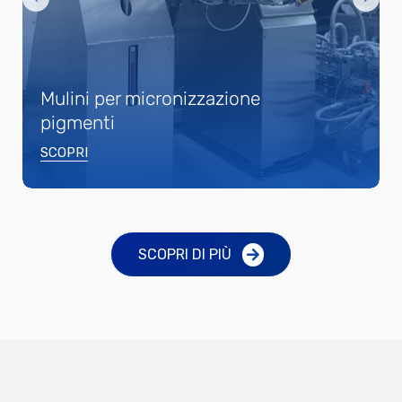
Contatti
Italiano
Mulini per micronizzazione
pigmenti
English
SCOPRI
Español
SCOPRI DI PIÙ